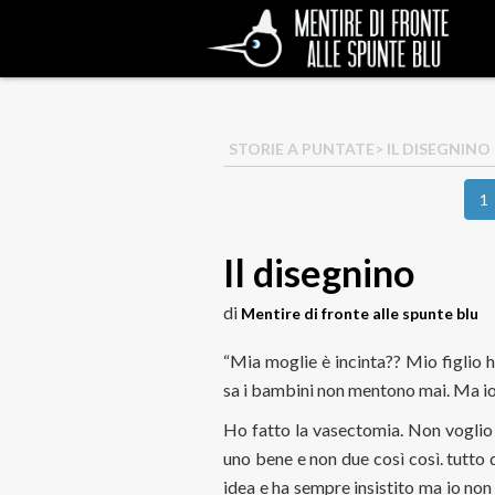
STORIE A PUNTATE
> IL DISEGNINO
1
Il disegnino
di
Mentire di fronte alle spunte blu
“Mia moglie è incinta?? Mio figlio h
sa i bambini non mentono mai. Ma io
Ho fatto la vasectomia. Non voglio a
uno bene e non due così così. tutto
idea e ha sempre insistito ma io non