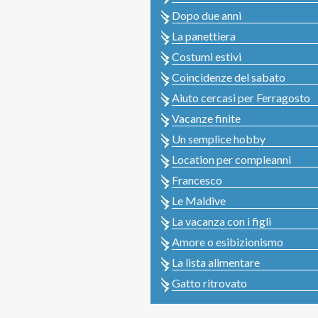
Dopo due anni
La panettiera
Costumi estivi
Coincidenze del sabato
Aiuto cercasi per Ferragosto
Vacanze finite
Un semplice hobby
Location per compleanni
Francesco
Le Maldive
La vacanza con i figli
Amore o esibizionismo
La lista alimentare
Gatto ritrovato