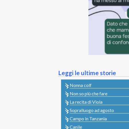
Leggi le ultime storie
Nonna colf
Non so più che fare
La recita di Viola
Sopralluogo ad agosto
Campo in Tanzania
Canile