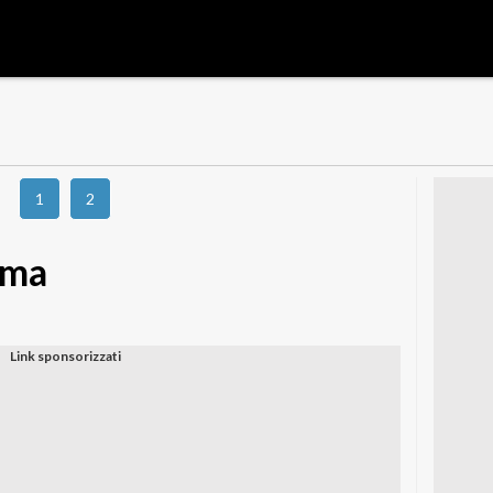
1
2
mma