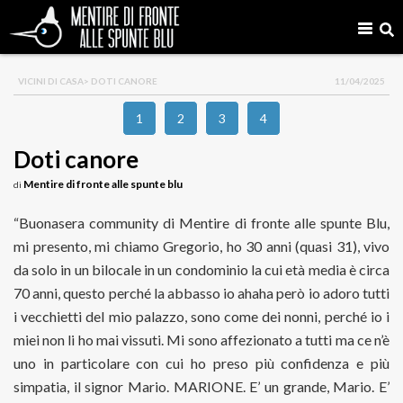
VICINI DI CASA
> DOTI CANORE
11/04/2025
1
2
3
4
Doti canore
Mentire di fronte alle spunte blu
di
“Buonasera community di Mentire di fronte alle spunte Blu,
mi presento, mi chiamo Gregorio, ho 30 anni (quasi 31), vivo
da solo in un bilocale in un condominio la cui età media è circa
70 anni, questo perché la abbasso io ahaha però io adoro tutti
i vecchietti del mio palazzo, sono come dei nonni, perché io i
miei non li ho mai vissuti. Mi sono affezionato a tutti ma ce n’è
uno in particolare con cui ho preso più confidenza e più
simpatia, il signor Mario. MARIONE. E’ un grande, Mario. E’