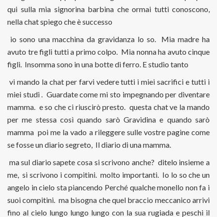
qui sulla mia signorina barbina che ormai tutti conoscono,
nella chat spiego che è successo
io sono una macchina da gravidanza lo so. Mia madre ha
avuto tre figli tutti a primo colpo. Mia nonna ha avuto cinque
figli. Insomma sono in una botte di ferro. E studio tanto
vi mando la chat per farvi vedere tutti i miei sacrifici e tutti i
miei studi . Guardate come mi sto impegnando per diventare
mamma. e so che ci riuscirò presto. questa chat ve la mando
per me stessa così quando sarò Gravidina e quando sarò
mamma poi me la vado a rileggere sulle vostre pagine come
se fosse un diario segreto, Il diario di una mamma.
ma sul diario sapete cosa si scrivono anche? ditelo insieme a
me, si scrivono i compitini. molto importanti. Io lo so che un
angelo in cielo sta piancendo Perché qualche monello non fa i
suoi compitini. ma bisogna che quel braccio meccanico arrivi
fino al cielo lungo lungo lungo con la sua rugiada e peschi il