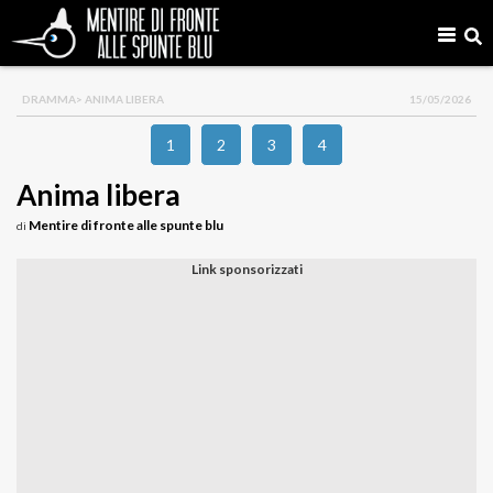
DRAMMA
> ANIMA LIBERA
15/05/2026
1
2
3
4
Anima libera
Mentire di fronte alle spunte blu
di