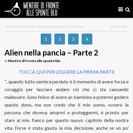
STORIE A PUNTATE
> ALIEN NELLA PANCIA – PARTE 2
22/11/2023
1
2
3
4
Alien nella pancia – Parte 2
Mentire di fronte alle spunte blu
di
TOCCA QUI PER LEGGERE LA PRIMA PARTE
“.. quando tutto sembra perduto è il momento di avere forza e
coraggio per lasciare andare ciò che ci sta causando
malessere. Sono felice di avere un bambino e potermi godere
questo dono, ma non credo che il mio uomo, ovvero la
persona che doveva amarmi e proteggermi, è pronto per
stare al mio fianco per questo nuovo capitolo della nostra
vita. Forse è stata giusta la mia decisione, anche se un po’