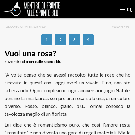
AMORE
> VUOI UNA ROSA?
28/09/2025
1
2
3
4
Vuoi una rosa?
Mentire di fronte alle spunte blu
di
“A volte penso che se avessi raccolto tutte le rose che ho
ricevuto in questi anni, oggi avrei un vivaio. E no, non sto
scherzando. Ogni compleanno, ogni anniversario, ogni Natale,
persino la mia laurea: sempre una rosa, solo una, di un colore
diverso. Rosso, bianco, giallo, blu… ormai conosco la
tavolozza meglio di un fiorista.
Lui dice che è romanticismo puro, che così l’amore resta
“immutato” e non diventa una gara di regali materiali. Ma la