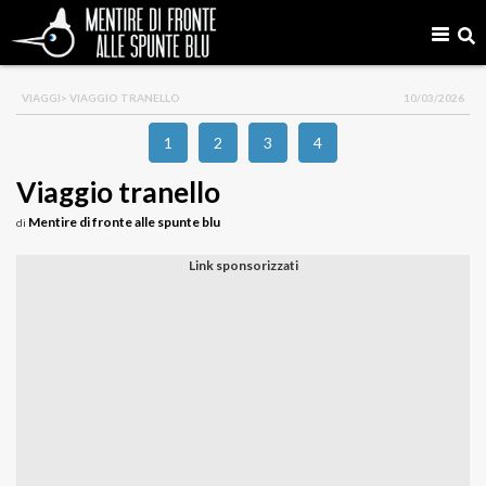
VIAGGI
> VIAGGIO TRANELLO
10/03/2026
1
2
3
4
Viaggio tranello
Mentire di fronte alle spunte blu
di