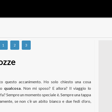
1
2
3
nozze
tto questo accanimento. Ho solo chiesto una cosa
uto
qualcosa
. Non mi sposo? E allora? Il viaggio lo
a fa? Sempre un momento speciale è. Sempre una tappa
amente, se non c’è un abito bianco e due fedi d’oro,