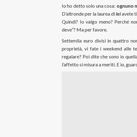
Io ho detto solo una cosa:
ognuno m
D’altronde per la laurea di
lei
avete ti
Quindi? Io valgo meno? Perché non
deve”? Ma per favore.
Settemila euro divisi in quattro 
proprietà, vi fate i weekend alle 
regalare? Poi dite che sono io quel
l’affetto si misura a meriti. E io, gu