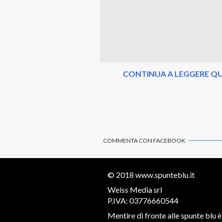
CONTINUA A LEGGERE QU
COMMENTA CON FACEBOOK
© 2018
www.spunteblu.it
Weiss Media srl
P.IVA: 03776660544
Mentire di fronte alle spunte blu è 