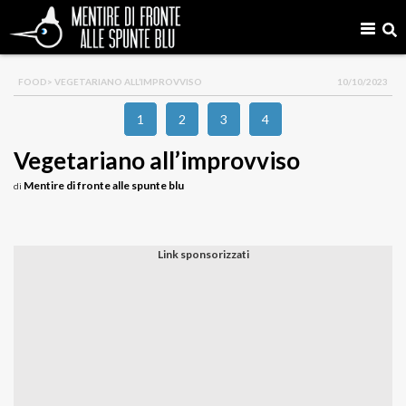
FOOD
> VEGETARIANO ALL’IMPROVVISO
10/10/2023
1
2
3
4
Vegetariano all’improvviso
Mentire di fronte alle spunte blu
di