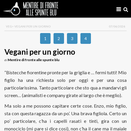
VEG
> VEGANI PER UN GIORNO
07/06/2026
1
2
3
4
Vegani per un giorno
Mentire di fronte alle spunte blu
di
“Bistecche fiorentine pronte per la griglia e … fermi tutti! Mio
figlio ha una richiesta solo per oggi e per una cosa
particolarissima. Tanto particolare che sto qua a mandarvi gli
screen… (animalisti e company girate al largo che è meglio).
Ma solo a me possono capitare certe cose. Enzo, mio figlio,
sta con questa ragazza da un po’. Una brava figliola. Certo un
po’ particolare, c’ha i capelli rasati e tinti, gira con un
monociclo (mi pare si dice così), non c’ha il cane ma il maiale