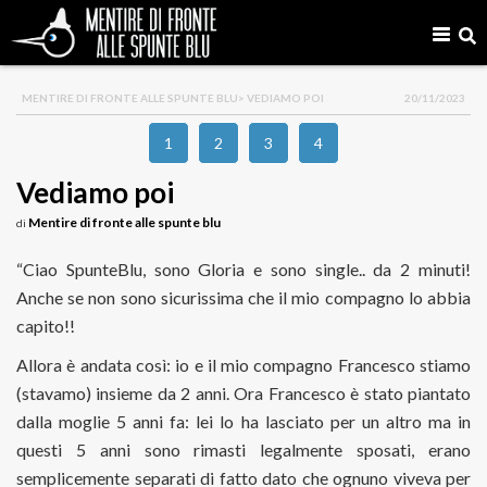
MENTIRE DI FRONTE ALLE SPUNTE BLU
> VEDIAMO POI
20/11/2023
1
2
3
4
Vediamo poi
Mentire di fronte alle spunte blu
di
“Ciao SpunteBlu, sono Gloria e sono single.. da 2 minuti!
Anche se non sono sicurissima che il mio compagno lo abbia
capito!!
Allora è andata così: io e il mio compagno Francesco stiamo
(stavamo) insieme da 2 anni. Ora Francesco è stato piantato
dalla moglie 5 anni fa: lei lo ha lasciato per un altro ma in
questi 5 anni sono rimasti legalmente sposati, erano
semplicemente separati di fatto dato che ognuno viveva per