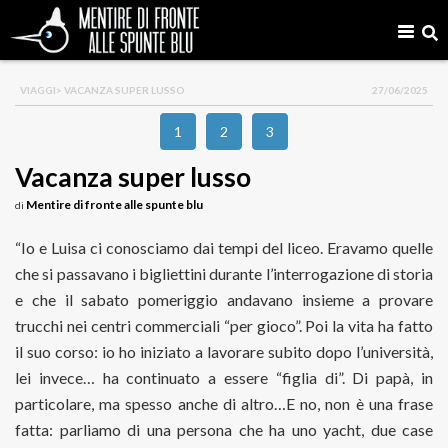
VIAGGI
> VACANZA SUPER LUSSO
27/06/2025
1
2
3
Vacanza super lusso
Mentire di fronte alle spunte blu
di
“Io e Luisa ci conosciamo dai tempi del liceo. Eravamo quelle
che si passavano i bigliettini durante l’interrogazione di storia
e che il sabato pomeriggio andavano insieme a provare
trucchi nei centri commerciali “per gioco”. Poi la vita ha fatto
il suo corso: io ho iniziato a lavorare subito dopo l’università,
lei invece… ha continuato a essere “figlia di”. Di papà, in
particolare, ma spesso anche di altro…E no, non è una frase
fatta: parliamo di una persona che ha uno yacht, due case