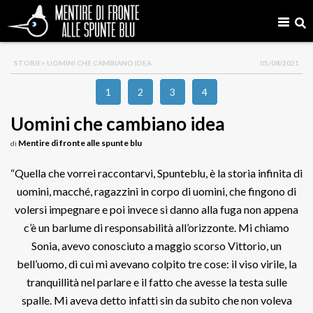
STORIE
> UOMINI CHE CAMBIANO IDEA
05/08/2021
1
2
3
4
Uomini che cambiano idea
Mentire di fronte alle spunte blu
di
“Quella che vorrei raccontarvi, Spunteblu, è la storia infinita di
uomini, macché, ragazzini in corpo di uomini, che fingono di
volersi impegnare e poi invece si danno alla fuga non appena
c’è un barlume di responsabilità all’orizzonte. Mi chiamo
Sonia, avevo conosciuto a maggio scorso Vittorio, un
bell’uomo, di cui mi avevano colpito tre cose: il viso virile, la
tranquillità nel parlare e il fatto che avesse la testa sulle
spalle. Mi aveva detto infatti sin da subito che non voleva