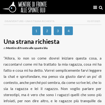
DISAVVENTURE
> UNA STRANA RICHIESTA
01/07/2025
1
2
3
4
Una strana richiesta
Mentire di fronte alle spunte blu
di
“Allora, io non so come dovrei iniziare questa cosa, a
raccontarvi come mi ha trattato la mia ragazza, cosa mi ha
fatto e cosa mi ha detto. Vorrei semplicemente farvi leggere
la chat e sprofondare, ma penso sia giusto darvi un po’ di
contesto, anche perché poi sembra, da come scrive lei, che io
sia la ragazza e lei il ragazzo. Non voglio parlare per
stereotipi, ma è vero che sono i ragazzi quelli che sono più
infoiati, per non dire altro, e le ragazze più tranquille da