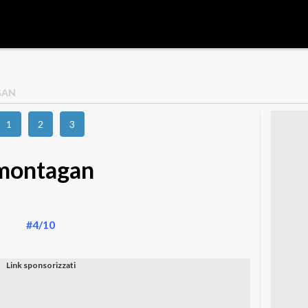
GAN
1
2
3
montagan
#4/10