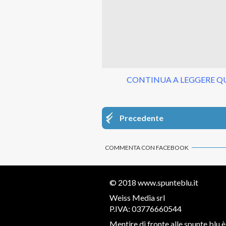
CONTINUA A LEGGERE QU
Precedente
COMMENTA CON FACEBOOK
© 2018
www.spunteblu.it
Weiss Media srl
P.IVA: 03776660544
Mentire di fronte alle spunte blu è 