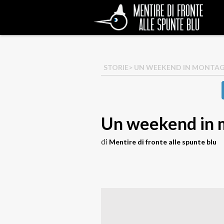
STORIE
> UN WEEKEND IN MONTA
Un weekend in 
di
Mentire di fronte alle spunte blu