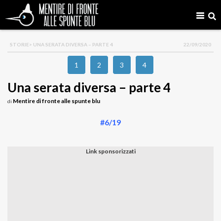
STORIE
> UNA SERATA DIVERSA – PARTE 4
22/09/2020
1
2
3
4
Una serata diversa – parte 4
Mentire di fronte alle spunte blu
di
#6/19