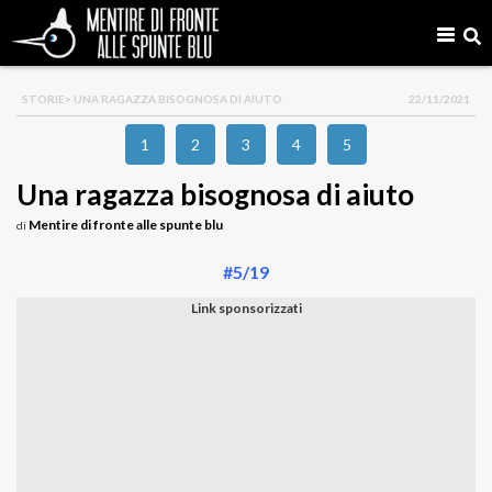
STORIE
> UNA RAGAZZA BISOGNOSA DI AIUTO
22/11/2021
1
2
3
4
5
Una ragazza bisognosa di aiuto
Mentire di fronte alle spunte blu
di
#5/19