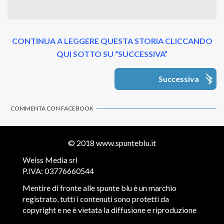
CONTINUA A LEGGERE QUESTA STORIA CLICCANDO
QUI SOTTO SU “SUCCESSIVA”
Successiva
COMMENTA CON FACEBOOK
© 2018
www.spunteblu.it
Weiss Media srl
P.IVA: 03776660544
Mentire di fronte alle spunte blu è un marchio
registrato, tutti i contenuti sono protetti da
copyright e ne è vietata la diffusione e riproduzione