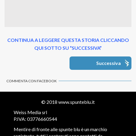
CONTINUA A LEGGERE QUESTA STORIA CLICCANDO
QUI SOTTO SU “SUCCESSIVA”
Successiva
COMMENTA CON FACEBOOK
© 2018
www.spunteblu.it
Weiss Media srl
P.IVA: 03776660544
Mentire di fronte alle spunte blu è un marchio
registrato, tutti i contenuti sono protetti da