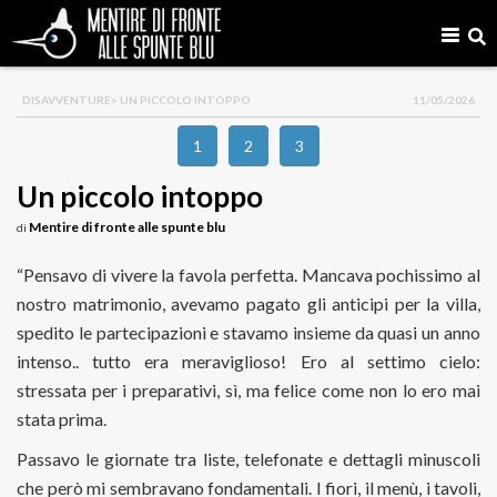
DISAVVENTURE
> UN PICCOLO INTOPPO
11/05/2026
1
2
3
Un piccolo intoppo
Mentire di fronte alle spunte blu
di
“Pensavo di vivere la favola perfetta. Mancava pochissimo al
nostro matrimonio, avevamo pagato gli anticipi per la villa,
spedito le partecipazioni e stavamo insieme da quasi un anno
intenso.. tutto era meraviglioso! Ero al settimo cielo:
stressata per i preparativi, sì, ma felice come non lo ero mai
stata prima.
Passavo le giornate tra liste, telefonate e dettagli minuscoli
che però mi sembravano fondamentali. I fiori, il menù, i tavoli,