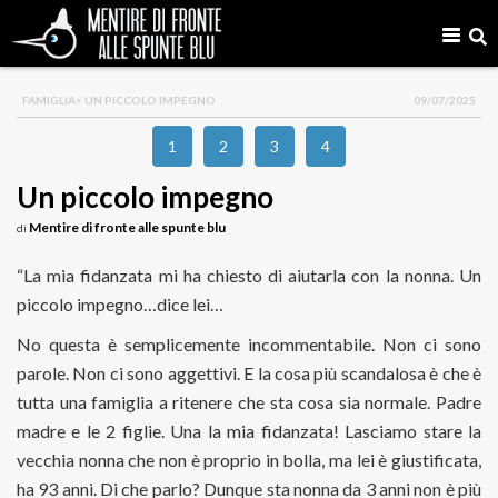
FAMIGLIA
> UN PICCOLO IMPEGNO
09/07/2025
1
2
3
4
Un piccolo impegno
Mentire di fronte alle spunte blu
di
“La mia fidanzata mi ha chiesto di aiutarla con la nonna. Un
piccolo impegno…dice lei…
No questa è semplicemente incommentabile. Non ci sono
parole. Non ci sono aggettivi. E la cosa più scandalosa è che è
tutta una famiglia a ritenere che sta cosa sia normale. Padre
madre e le 2 figlie. Una la mia fidanzata! Lasciamo stare la
vecchia nonna che non è proprio in bolla, ma lei è giustificata,
ha 93 anni. Di che parlo? Dunque sta nonna da 3 anni non è più