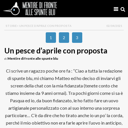
STORIE
> UN PESCE D’APRILE CON PROPOSTA
02/04/2021
1
2
3
Un pesce d’aprile con proposta
Mentire di fronte alle spunte blu
di
Ci scrive un ragazzo poche ore fa : “Ciao a tutta la redazione
di spunte blu, mi chiamo Matteo ed ho deciso di inviarvi gli
screen della chat con la mia fidanzata (tenete conto che
stiamo insieme da 9 anni ormai). Tra pochi giorni come si sa è
Pasqua ed io, da buon fidanzato, le ho fatto fare un uovo
artigianale personalizzato con al suo interno una sorpresa
particolare… C’è da dire che ho tirato anche io un po’ la corda,
perché il mio obiettivo non era farle aprire l’uovo in anticipo,