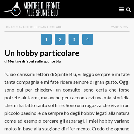
DRAMMA
> UN HOBBY PARTICOLARE
25/03/2025
1
2
3
4
Un hobby particolare
Mentire di fronte alle spunte blu
di
“Ciao carissimi lettori di Spinte Blu, vi leggo sempre e mi fate
tanta compagnia e mi fate ridere sempre di gran gusto. Oggi
sono qui per chiedervi un consulto, sono certa che forse
potrete aiutarmi, ma anche per raccontarvi una mia storiella
che mi ha fatto tanto soffrire. Sono una ragazza che vive in un
piccolo paesino, e da sempre ho degli hobby legati alla natura
come ad esempio cercare gli asparagi. I miei hobby variano
molto in base alla stagione di riferimento. Credo che ognuno