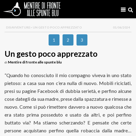
DISAVVENTURE
> UN GESTO POCO APPREZZATO
01/06/2024
1
2
3
Un gesto poco apprezzato
Mentire di fronte alle spunte blu
di
“Quando ho conosciuto il mio compagno viveva in uno stato
pietoso: a casa sua non c’era nulla di nuovo. Mobili riciclati,
presi su pagine Facebook di dubbia serietà, e perfino alcune
cose dategli da sua madre, prese dalla spazzatura e rimesse a
nuovo. Come si può rimettere davvero a nuovo qualcosa che
era stato prima posseduto e usato da altri, e poi perfino
buttato via? Ma stiamo scherzando? E pensate che certe
persone acquistano perfino quella robaccia dalla madre…