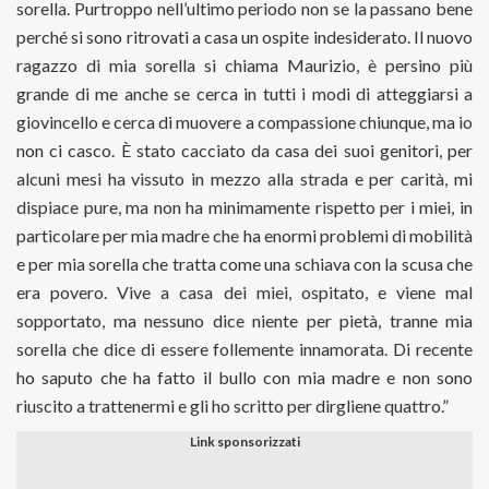
sorella. Purtroppo nell’ultimo periodo non se la passano bene
perché si sono ritrovati a casa un ospite indesiderato. Il nuovo
ragazzo di mia sorella si chiama Maurizio, è persino più
grande di me anche se cerca in tutti i modi di atteggiarsi a
giovincello e cerca di muovere a compassione chiunque, ma io
non ci casco. È stato cacciato da casa dei suoi genitori, per
alcuni mesi ha vissuto in mezzo alla strada e per carità, mi
dispiace pure, ma non ha minimamente rispetto per i miei, in
particolare per mia madre che ha enormi problemi di mobilità
e per mia sorella che tratta come una schiava con la scusa che
era povero. Vive a casa dei miei, ospitato, e viene mal
sopportato, ma nessuno dice niente per pietà, tranne mia
sorella che dice di essere follemente innamorata. Di recente
ho saputo che ha fatto il bullo con mia madre e non sono
riuscito a trattenermi e gli ho scritto per dirgliene quattro.”