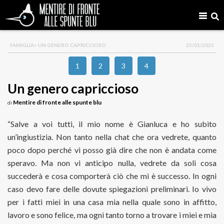
FAMIGLIA
> UN GENERO CAPRICCIOSO
25/01/2025
1
2
3
4
Un genero capriccioso
Mentire di fronte alle spunte blu
di
“Salve a voi tutti, il mio nome è Gianluca e ho subìto
un’ingiustizia. Non tanto nella chat che ora vedrete, quanto
poco dopo perché vi posso già dire che non è andata come
speravo. Ma non vi anticipo nulla, vedrete da soli cosa
succederà e cosa comporterà ciò che mi è successo. In ogni
caso devo fare delle dovute spiegazioni preliminari. Io vivo
per i fatti miei in una casa mia nella quale sono in affitto,
lavoro e sono felice, ma ogni tanto torno a trovare i miei e mia