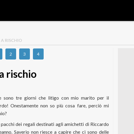
A RISCHIO
2
3
4
 rischio
e sono tre giorni che litigo con mio marito per il
ardo! Onestamente non so più cosa fare, perciò mi
mio?
pacchi dei regali destinati agli amichetti di Riccardo
anno. Saverio non riesce a capire che ci sono delle