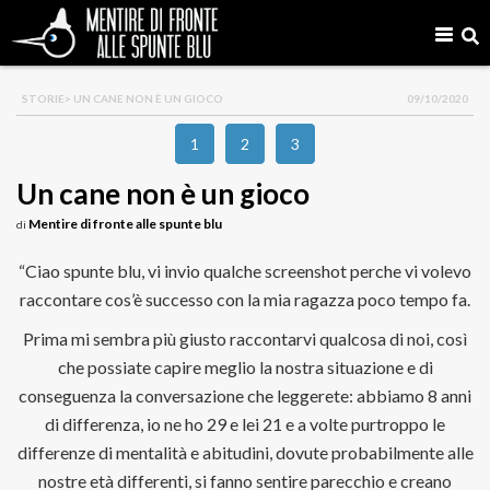
STORIE
> UN CANE NON È UN GIOCO
09/10/2020
1
2
3
Un cane non è un gioco
Mentire di fronte alle spunte blu
di
“Ciao spunte blu, vi invio qualche screenshot perche vi volevo
raccontare cos’è successo con la mia ragazza poco tempo fa.
Prima mi sembra più giusto raccontarvi qualcosa di noi, così
che possiate capire meglio la nostra situazione e di
conseguenza la conversazione che leggerete: abbiamo 8 anni
di differenza, io ne ho 29 e lei 21 e a volte purtroppo le
differenze di mentalità e abitudini, dovute probabilmente alle
nostre età differenti, si fanno sentire parecchio e creano