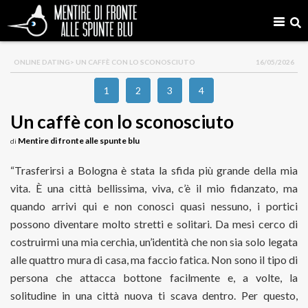
ONLINE DATING
> UN CAFFÈ CON LO SCONOSCIUTO
16/05/2026
1
2
3
4
Un caffè con lo sconosciuto
Mentire di fronte alle spunte blu
di
“Trasferirsi a Bologna è stata la sfida più grande della mia
vita. È una città bellissima, viva, c’è il mio fidanzato, ma
quando arrivi qui e non conosci quasi nessuno, i portici
possono diventare molto stretti e solitari. Da mesi cerco di
costruirmi una mia cerchia, un’identità che non sia solo legata
alle quattro mura di casa, ma faccio fatica. Non sono il tipo di
persona che attacca bottone facilmente e, a volte, la
solitudine in una città nuova ti scava dentro. Per questo,