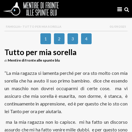
FAMIGLIA
> TUTTO PER MIA SORELLA
01/09/2025
1
2
3
4
Tutto per mia sorella
Mentire di fronte alle spunte blu
di
“La mia ragazza si lamenta perché per ora sto molto con mia
sorella che ha avuto il suo primo bambino. dice che essendo
un maschio non dovrei occuparmi di certe cose. ma vi
assicuro che mia sorella è esaurita, non dorme, è stanca, è
continuamente in apprensione, ed è per questo che io sto con
lei Tanto per ora per aiutarla.
ma la mia ragazza non lo capisce. mi ha fatto un discorso
assurdo che mi ha fatto venire mille dubbi. e per questo sono