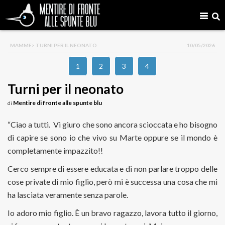
MAMME
> TURNI PER IL NEONATO
10/05/2026
1
2
3
4
Turni per il neonato
Mentire di fronte alle spunte blu
di
“Ciao a tutti. Vi giuro che sono ancora scioccata e ho bisogno
di capire se sono io che vivo su Marte oppure se il mondo è
completamente impazzito!!
Cerco sempre di essere educata e di non parlare troppo delle
cose private di mio figlio, però mi è successa una cosa che mi
ha lasciata veramente senza parole.
Io adoro mio figlio. È un bravo ragazzo, lavora tutto il giorno,