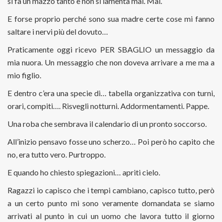
si fa un mazzo tanto e non si lamenta mai. Mai.
E forse proprio perché sono sua madre certe cose mi fanno
saltare i nervi più del dovuto…
Praticamente oggi ricevo PER SBAGLIO un messaggio da
mia nuora. Un messaggio che non doveva arrivare a me ma a
mio figlio.
E dentro c’era una specie di… tabella organizzativa con turni,
orari, compiti…. Risvegli notturni. Addormentamenti. Pappe.
Una roba che sembrava il calendario di un pronto soccorso.
All’inizio pensavo fosse uno scherzo… Poi però ho capito che
no, era tutto vero. Purtroppo.
E quando ho chiesto spiegazioni… apriti cielo.
Ragazzi io capisco che i tempi cambiano, capisco tutto, però
a un certo punto mi sono veramente domandata se siamo
arrivati al punto in cui un uomo che lavora tutto il giorno