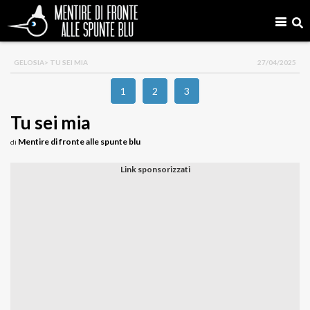
GELOSIA
> TU SEI MIA
27/04/2025
1
2
3
Tu sei mia
Mentire di fronte alle spunte blu
di