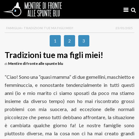
FAMIGLIA
> TRADIZIONI TUE MA FIGLI MIEI!
23/01/2025
1
2
3
Tradizioni tue ma figli miei!
Mentire di fronte alle spunte blu
di
“Ciao! Sono una “quasi mamma” di due gemellini, maschietto e
femminuccia, e nonostante tendenzialmente in tutti questi
anni (io e mio marito ci siamo sposati da poco ma stiamo
insieme da diverso tempo) non ho mai riscontrato grossi
problemi con mia suocera, ad eccezione delle normali
piccolezze che penso tutti debbano affrontare, la situazione
è cambiata qualche giorno fa! Le nostre famiglie sono
piuttosto diverse, ma la cosa non ci ha mai creato grandi