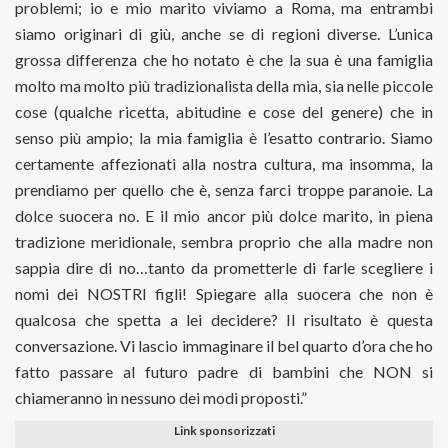
problemi; io e mio marito viviamo a Roma, ma entrambi
siamo originari di giù, anche se di regioni diverse. L’unica
grossa differenza che ho notato è che la sua è una famiglia
molto ma molto più tradizionalista della mia, sia nelle piccole
cose (qualche ricetta, abitudine e cose del genere) che in
senso più ampio; la mia famiglia è l’esatto contrario. Siamo
certamente affezionati alla nostra cultura, ma insomma, la
prendiamo per quello che è, senza farci troppe paranoie. La
dolce suocera no. E il mio ancor più dolce marito, in piena
tradizione meridionale, sembra proprio che alla madre non
sappia dire di no…tanto da prometterle di farle scegliere i
nomi dei NOSTRI figli! Spiegare alla suocera che non è
qualcosa che spetta a lei decidere? Il risultato è questa
conversazione. Vi lascio immaginare il bel quarto d’ora che ho
fatto passare al futuro padre di bambini che NON si
chiameranno in nessuno dei modi proposti.”