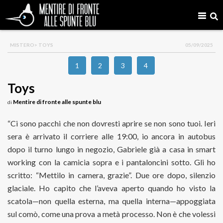
MISTERO
> TOYS
05/09/2025
1
2
3
4
Toys
Mentire di fronte alle spunte blu
di
“Ci sono pacchi che non dovresti aprire se non sono tuoi. Ieri
sera è arrivato il corriere alle 19:00, io ancora in autobus
dopo il turno lungo in negozio, Gabriele già a casa in smart
working con la camicia sopra e i pantaloncini sotto. Gli ho
scritto: “Mettilo in camera, grazie”. Due ore dopo, silenzio
glaciale. Ho capito che l’aveva aperto quando ho visto la
scatola—non quella esterna, ma quella interna—appoggiata
sul comò, come una prova a metà processo. Non è che volessi