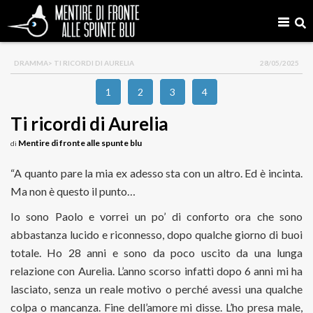
DRAMMA
> TI RICORDI DI AURELIA
28/05/2025
1
2
3
4
Ti ricordi di Aurelia
Mentire di fronte alle spunte blu
di
“A quanto pare la mia ex adesso sta con un altro. Ed è incinta.
Ma non è questo il punto…
Io sono Paolo e vorrei un po’ di conforto ora che sono
abbastanza lucido e riconnesso, dopo qualche giorno di buoi
totale. Ho 28 anni e sono da poco uscito da una lunga
relazione con Aurelia. L’anno scorso infatti dopo 6 anni mi ha
lasciato, senza un reale motivo o perché avessi una qualche
colpa o mancanza. Fine dell’amore mi disse. L’ho presa male,