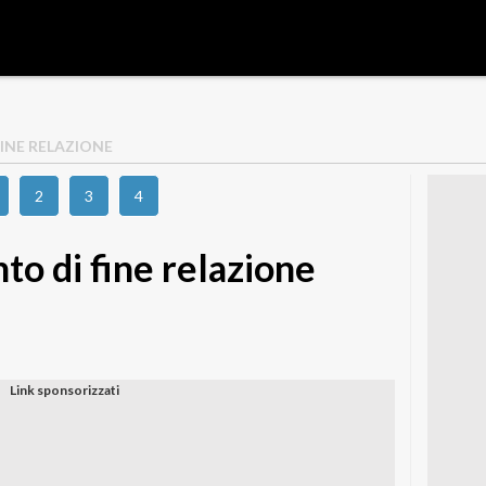
FINE RELAZIONE
2
3
4
o di fine relazione