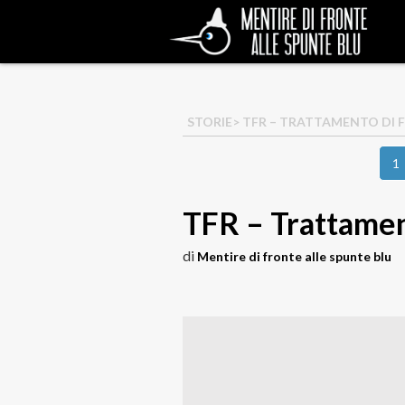
STORIE
> TFR – TRATTAMENTO DI 
1
TFR – Trattament
di
Mentire di fronte alle spunte blu