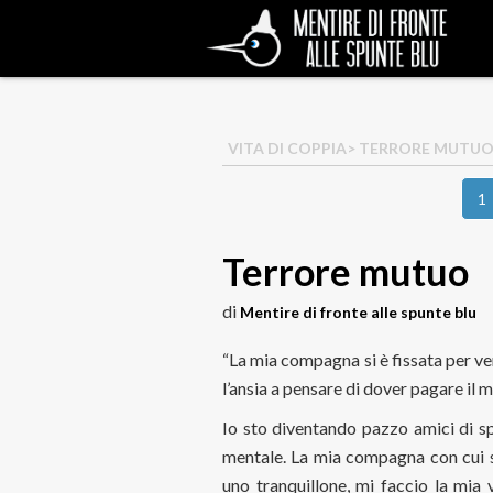
VITA DI COPPIA
> TERRORE MUTU
1
Terrore mutuo
di
Mentire di fronte alle spunte blu
“La mia compagna si è fissata per v
l’ansia a pensare di dover pagare il 
Io sto diventando pazzo amici di s
mentale. La mia compagna con cui s
uno tranquillone, mi faccio la mia 