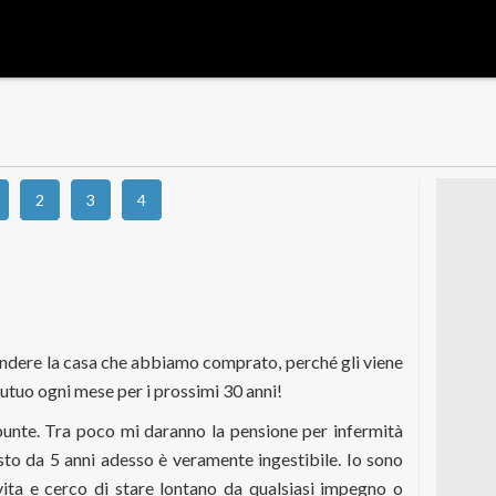
O
2
3
4
endere la casa che abbiamo comprato, perché gli viene
mutuo ogni mese per i prossimi 30 anni!
punte. Tra poco mi daranno la pensione per infermità
to da 5 anni adesso è veramente ingestibile. Io sono
vita e cerco di stare lontano da qualsiasi impegno o