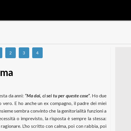
2
3
4
mma
esta da anni:
“Ma dai, ci sei tu per queste cose”
. Ho due
oro vero. E ho anche un ex compagno, il padre dei miei
insieme sembra convinto che la genitorialità funzioni a
ecessità o imprevisto, la risposta è sempre la stessa:
 ragionare. L’ho scritto con calma, poi con rabbia, poi