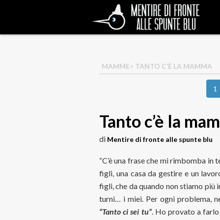
MAMME
> TANTO C’È LA MAMMA
1
Tanto c’è la ma
di
Mentire di fronte alle spunte blu
“C’è una frase che mi rimbomba in t
figli, una casa da gestire e un lav
figli, che da quando non stiamo più 
turni… i miei. Per ogni problema, n
“Tanto ci sei tu”
. Ho provato a farlo