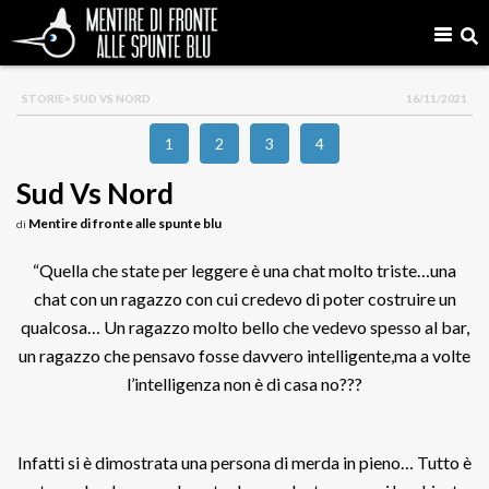
STORIE
> SUD VS NORD
16/11/2021
1
2
3
4
Sud Vs Nord
Mentire di fronte alle spunte blu
di
“Quella che state per leggere è una chat molto triste…una
chat con un ragazzo con cui credevo di poter costruire un
qualcosa… Un ragazzo molto bello che vedevo spesso al bar,
un ragazzo che pensavo fosse davvero intelligente,ma a volte
l’intelligenza non è di casa no???
Infatti si è dimostrata una persona di merda in pieno… Tutto è