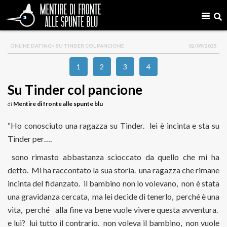
ONLINE DATING
> SU TINDER COL PANCIONE
02/09/2025
1
2
3
4
Su Tinder col pancione
Mentire di fronte alle spunte blu
di
“Ho conosciuto una ragazza su Tinder. lei è incinta e sta su
Tinder per….
sono rimasto abbastanza scioccato da quello che mi ha
detto. Mi ha raccontato la sua storia. una ragazza che rimane
incinta del fidanzato. il bambino non lo volevano, non è stata
una gravidanza cercata, ma lei decide di tenerlo, perché è una
vita, perché alla fine va bene vuole vivere questa avventura.
e lui? lui tutto il contrario. non voleva il bambino, non vuole