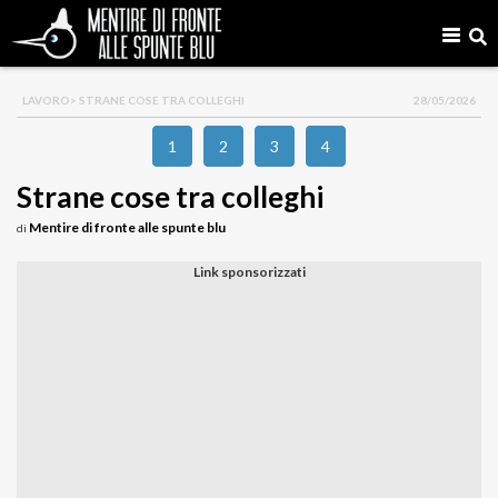
LAVORO
> STRANE COSE TRA COLLEGHI
28/05/2026
1
2
3
4
Strane cose tra colleghi
Mentire di fronte alle spunte blu
di