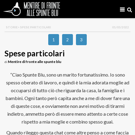
STORIE
> SPESE PARTICOLARI
01/03/2022
1
2
3
Spese particolari
Mentire di fronte alle spunte blu
di
“Ciao Spunte Blu, sono un marito fortunatissimo. Io sono
spesso oberato di lavoro, e quindi è la mia adorata moglie ad
occuparsi di tutto ciò che riguarda la casa, la famiglia e i
bambini. Ogni tanto però capita anche a me di dover fare una
di queste cose, e ovviamente non avrei motivo di tirarmi
indietro, ammetto però di essere meno attento a certe cose
rispetto a mia moglie e combino spesso guai.
Quando rileggo questa chat come altre penso a come faccia