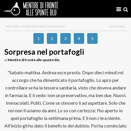
MISTERO
> SORPRESA NEL PORTAFOGLI
15/07/2025
1
2
3
4
5
Sorpresa nel portafogli
Mentire di fronte alle spunte blu
di
“Sabato mattina. Andrea esce presto. Dopo dieci minuti mi
accorgo che ha dimenticato il portafoglio. Lo apro per
controllare se ha la tessera sanitaria, visto che doveva andare
in farmacia. E li vedo: non un preservativo, ma ben due. Nuovi.
Immacolati. Puliti. Come se stessero lì ad aspettare. Solo che
noi non li usiamo da anni. Lo so con certezza: l’ho aperto io
quel portafoglio la settimana prima. E lì non c’era niente.
All’inizio gli ho dato il beneficio del dubbio. Poi ha cominciato