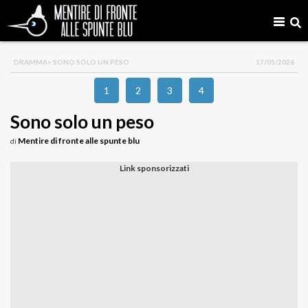
DRAMMA
> SONO SOLO UN PESO
17/05/2026
1
2
3
4
Sono solo un peso
Mentire di fronte alle spunte blu
di