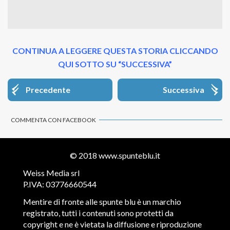
CONTINUA A LEGGERE QUESTA STORIA CLICCANDO
QUI SOTTO SU “SUCCESSIVA”
Precedente
Successiva
COMMENTA CON FACEBOOK
© 2018
www.spunteblu.it
Weiss Media srl
P.IVA: 03776660544
Mentire di fronte alle spunte blu è un marchio
registrato, tutti i contenuti sono protetti da
copyright e ne è vietata la diffusione e riproduzione