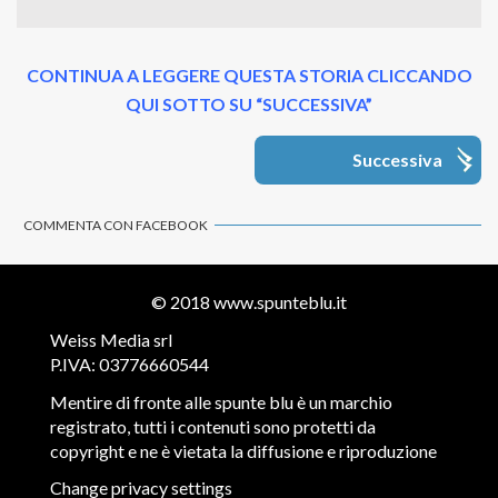
CONTINUA A LEGGERE QUESTA STORIA CLICCANDO
QUI SOTTO SU “SUCCESSIVA”
Successiva
COMMENTA CON FACEBOOK
© 2018
www.spunteblu.it
Weiss Media srl
P.IVA: 03776660544
Mentire di fronte alle spunte blu è un marchio
registrato, tutti i contenuti sono protetti da
copyright e ne è vietata la diffusione e riproduzione
Change privacy settings