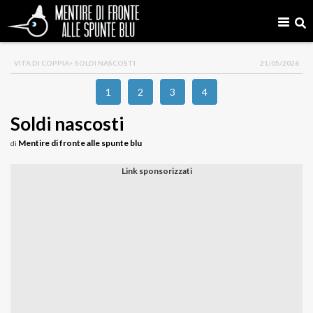
VITA DI COPPIA
> SOLDI NASCOSTI
21/05/2026
1
2
3
4
Soldi nascosti
Mentire di fronte alle spunte blu
di