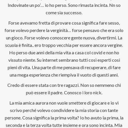
Indovinate un po’… io ho perso. Sono rimasta incinta. Nn so
come sia successo.
Forse avevamo fretta di provare cosa significa fare sesso,
forse volevo perdere la verginità… forse pensavo che era solo
un gioco. Forse volevo conoscere gente nuova, divertirmi. La
scuola è finita.. ero troppo vecchia per essere ancora vergine.
Ho perso due anni della mia vita a casa col covid e non ho
vissuto niente. Su internet sembrano tutti così esperti così
pieni di vita. Una parte di me pensava di recuperare, di fare
una mega esperienza che riempiva il vuoto di questi anni.
Credo di essere stata con tre ragazzi. Non so nemmeno chi
può essere il padre. Conosco i loro nick.
La mia amica aurora non vuole smettere di giocare e io vi
scrivo perché volevo condividere la mia storia con tante
persone. Cosa significa la prima volta? Io ho avuto la prima, la
seconda e la terza volta tutte insieme e ora sono incinta. Mia