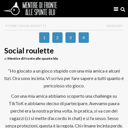
STORIE
> SOCIAL ROULETTE
20/06/2023
1
2
3
4
Social roulette
Mentire di fronte alle spunte blu
di
“Ho giocato a un gioco stupido con una mia amica e alcuni
tizi. Ora sono incinta. Vi scrivo per fare sapere a tutti quanto è
pericoloso sto gioco.
Con una mia amica abbiamo scoperto una challenge su
TikToK e abbiamo deciso di partecipare. Avevamo paura
perché era la nostra prima volta. In pratica, si va con dei
ragazzi (ci si mette d’accordo in chat) e si fa sesso. Sesso
senza protezioni, questa è la regola. Chi rimane incinta perde.