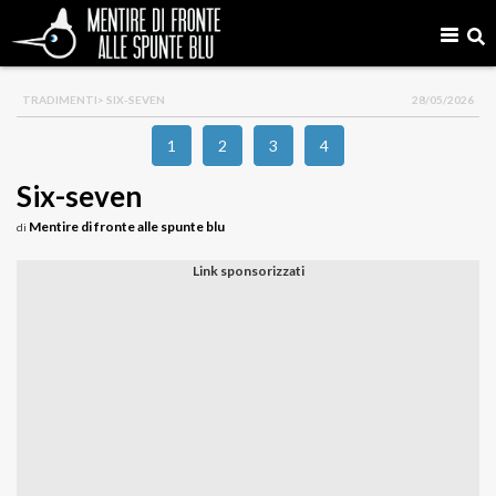
TRADIMENTI
> SIX-SEVEN
28/05/2026
1
2
3
4
Six-seven
Mentire di fronte alle spunte blu
di