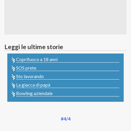
Leggi le ultime storie
Coprifuoco a 18 anni
SOS prete
Sto lavorando
La giacca di papà
Bowling aziendale
#4/4