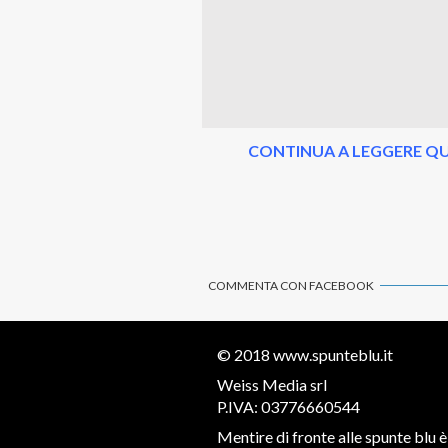
CONTINUA A LEGGERE QU
COMMENTA CON FACEBOOK
© 2018
www.spunteblu.it
Weiss Media srl
P.IVA: 03776660544
Mentire di fronte alle spunte blu è 