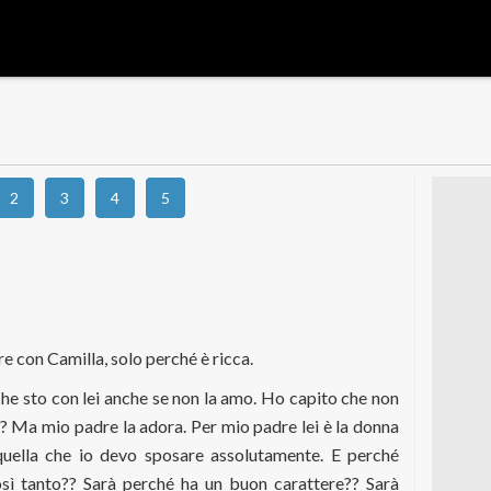
2
3
4
5
e con Camilla, solo perché è ricca.
che sto con lei anche se non la amo. Ho capito che non
e?? Ma mio padre la adora. Per mio padre lei è la donna
 quella che io devo sposare assolutamente. E perché
sì tanto?? Sarà perché ha un buon carattere?? Sarà