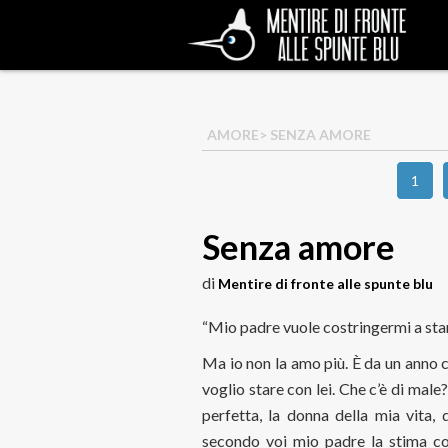
AMORE
> SENZA AMORE
1
Senza amore
di
Mentire di fronte alle spunte blu
“Mio padre vuole costringermi a star
Ma io non la amo più. È da un anno 
voglio stare con lei. Che c’è di mal
perfetta, la donna della mia vita,
secondo voi mio padre la stima co