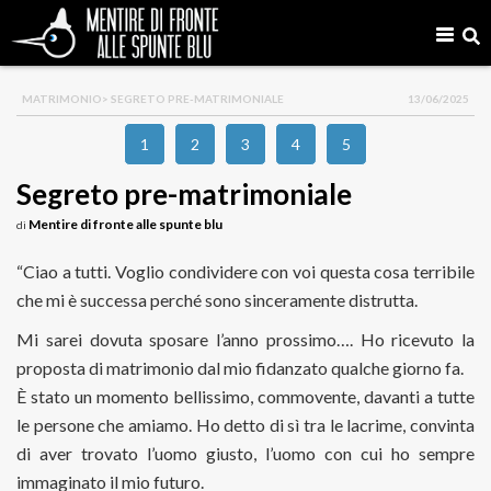
MATRIMONIO
> SEGRETO PRE-MATRIMONIALE
13/06/2025
1
2
3
4
5
Segreto pre-matrimoniale
Mentire di fronte alle spunte blu
di
“Ciao a tutti. Voglio condividere con voi questa cosa terribile
che mi è successa perché sono sinceramente distrutta.
Mi sarei dovuta sposare l’anno prossimo…. Ho ricevuto la
proposta di matrimonio dal mio fidanzato qualche giorno fa.
È stato un momento bellissimo, commovente, davanti a tutte
le persone che amiamo. Ho detto di sì tra le lacrime, convinta
di aver trovato l’uomo giusto, l’uomo con cui ho sempre
immaginato il mio futuro.